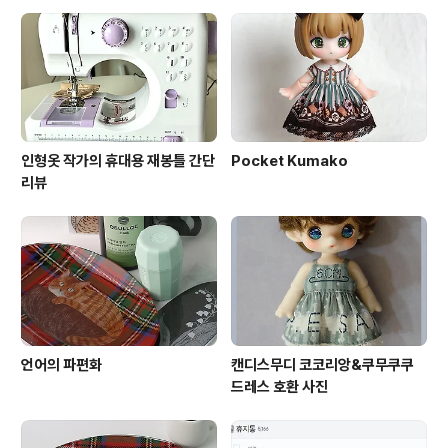
단 생존신고만 남기고 마감을 위해 사라집니다.
인형옷 작가의 휴대용 재봉틀 간단
Pocket Kumako
리뷰
언어의 파편화
캔디스무디 코코리앙&쿠무쿠쿠
드레스 호환 사진