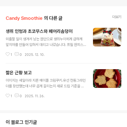
더보기
Candy Smoothie
의 다른 글
생쥐 인형과 초코무스와 페어리솜덩이
글 내용
외출할 일이 생겨서 남는 원단으로 생쥐누이에게 급하게
앞치마를 만들어 입혀서 데리고 나갔습니다. 프릴 원피스
를 입히고 싶었는데.. 안어울렸습니다. 이 스타일에 몸통만
1
0
2025. 12. 10.
한바귀 돌리는 스타일로 만들어야겠어요. 레브쿠헨 직구하
면서 같이 산 외트커 믹스로 만든 초콜릿 무스.크게 기대안
했는데 우유만 넣고 3~4분 계속 휘핑해 주기만 하면 되는
짧은 근황 보고
데다가 생각보다 초콜릿'향' 무스가 아니라서 꽤 먹을만 했
글 내용
습니다. 만들고 하루이틀 숙성해 먹으면 더 맛있는 느낌적
이미지는 세일이라 지른 메이플 크림쿠키.유선 전동그라인
인 느낌입니다. 11월에 도착했으나 사진 찍는 것조차 12월
더를 장만했는데 너무 곱게 갈리는지 새로 드립 기준을 잡
이 되어버린 페어리 솜덩이.기본 메이크업이라도 해주려면
느라 헤매고 있습니다.권장수치보다 좀더 굵게 갈아야 하
내년은 되어야 할 것 같습니다. 꼬까옷 만들어 입혀야 하는
1
0
2025. 11. 26.
나. 잡맛과 쓴맛은 다른데.. 1. 연말연시의 배송지연 전에 B
데!! 12월 20일 프로젝트돌 참가 예정입니다.열흘밖에 남
ooth용 홀리데이드레스 통판 준비중.2. 주문제작 드레스
지 않았는 데 어느 사이즈..
들 제작. 으로 정신없는 요즘입니다. 홀리데이 드레스 하니
ETSY에 올라가 있는 극소량의 드레스들 리스팅 기한이 끝
나가는 데 미국행 우편사정은 아직도 아스트랄하여 뭘 새
이 블로그 인기글
로 올리기 난감합니다. 올해는 그냥 넘어가는 게 좋겠죠. 일