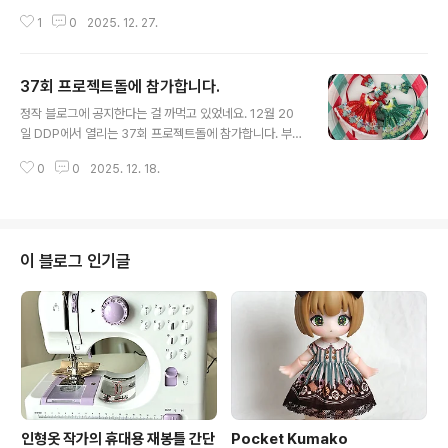
트돌을 무사히 치르고 친구들과 쉴새없이 먹는 모임을 하
1
0
2025. 12. 27.
고 나니 올해가 한손에 꼽힐 정도로 밖에 안남았네요. 비상
용 트위터 계정을 만들어야 하나 고민중입니다만 인스타그
램조차 까먹고 제때 공지를 못하고 있는 중이라 일단 문제
37회 프로젝트돌에 참가합니다.
가 생기면 그때 대처를 하는 것으로.만에 하나 새로운 계정
글 내용
을 만들게 되면 블로그에서부터 다른 모든 SNS들에 소리
정작 블로그에 공지한다는 걸 까먹고 있었네요. 12월 20
치고 다니겠습니다. 일단 사진은 12월 되자마자 사서 숙성
일 DDP에서 열리는 37회 프로젝트돌에 참가합니다. 부스
해두었던 슈톨렌입니다. 얇게 여러조각으로 썰다 보니 저
위치는 [ F-05 ] 입니다. 오비츠11, 코코리앙&쿠무쿠쿠, 5
렇게 분당투성이가. 명절음식으로 피자. 딤섬. 그리고 어쩌
0
0
2025. 12. 18.
cm 솜인형용 프린트 드레스들을 들고갑니다. 홀리데이 드
다 보니 자그만 선물들 주고 받기. 일단 이런저런 파일 작업
레스들도 사이즈별로 준비되어 있으니 많이 놀러 와주세
중입니다.샘플을 뽑아봐야만 괜찮은 느낌..
요. ❤️
이 블로그 인기글
인형옷 작가의 휴대용 재봉틀 간단
Pocket Kumako