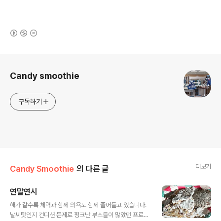
(새창열림)
로그 정보
Candy smoothie
구독하기
더보기
Candy Smoothie
의 다른 글
연말연시
글 내용
해가 갈수록 체력과 함께 의욕도 함께 줄어들고 있습니다.
날씨탓인지 컨디션 문제로 펑크난 부스들이 많았던 프로젝