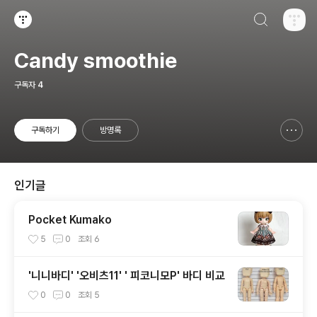
검색하기
티스토리
Candy smoothie
구독자
4
구독하기
방명록
신고하기 레이어
열기
인기글
Pocket Kumako
5
0
조회
6
'니니바디' '오비츠11' ' 피코니모P' 바디 비교
0
0
조회
5