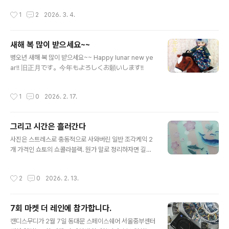
케익류는 판매완료된 듯 했습니다. 동대문 1~4층은 소매
한 안구를 구할 수 없어서 결국 만들었습니다. 1차시도간단
작성시간
1
2
2026. 3. 4.
로 팔아주는 가게를 찾는 게 ..
하게 반구를 사용해 봅니다. 대충 반구를 통해 확대되어보
일 때 이만하면 적당해 보이는 홍체 크기를 측정 후 그리고
색조정하고 출력. 그리고 완성된 안구. 반구 스타일은 돔이
새해 복 많이 받으세요~~
너무 깊어서 전혀! 동공 디테일이 보이지 않습니다. 프린트
글 내용
크기를 줄인다 해도 프린트가 보이는 각도가 너무 좁아서
병오년 새해 복 많이 받으세요~~ Happy lunar new ye
정확한 정면이 아닌 2~30도만 옆에서 봐도 희번득한 사시
ar!! 旧正月です。今年もよろしくお願いします!!
처럼 보이고 맙니다. 그래서 만드는 방법을 수정. 높이를 충
분히 낮출 수 있도록 UV네일 젤을 써서 돔을 만들어 봅니
작성시간
1
0
2026. 2. 17.
다. 돔..
그리고 시간은 흘러간다
글 내용
사진은 스트레스로 충동적으로 사와버린 일반 조각케익 2
개 가격인 쇼토의 쇼콜라블랙. 뭔가 말로 정리하자면 길지
는 않을 것 같은 데 정신없이 바쁘게 지나간 2월초였습니
다. 아직 다음 참가할 행사를 신청조차 하지 않았는데 이것
작성시간
2
0
2026. 2. 13.
저것 고민중입니다. 프로젝트돌 부스는 언제나 부담스럽고
작은 인형들용 행사가 점점 없어지고 있어서 슬퍼요. 요즘
문장의 파편화가 너무 심해지고 있고 만성질환 문제로 조
7회 마켓 더 레인에 참가합니다.
금 심란해져 있는데다 늦은 시간대임을 고려해 길게 적지
글 내용
는 않는 것이 나을 것 같습니다. 일단 명절 연휴동안 무리하
캔디스무디가 2월 7일 동대문 스페이스쉐어 서울중부센터