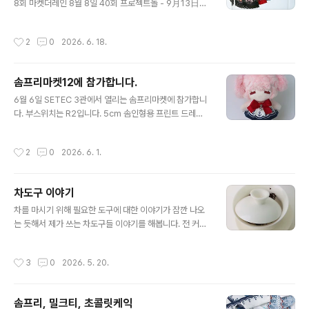
다. 자수사가 뻗뻗하지 않아 매듭 예쁘고 작게 묶기는 편한
8회 마켓더레인 8월 8일 40회 프로젝트돌 - 9月13日
데 올 풀림으로 인한 내구도를 생각하면 고민이. 일단 쿠무
I・Doll West VOL.44 위 참가 일정은 변동될 가능성이
쿠쿠 새싹용 드레스는 7월 마켓 더레인에 서너 벌 정도 들
있습니다. 오비츠11+ 코코리앙&쿠무쿠쿠 드레스를 준비
작성시간
2
0
2026. 6. 18.
고 갈 예정입니다. + 실..
하고 있습니다.이외에 페어리 솜덩이&쿠무쿠쿠용 작은 옷
도 극소량 만들어 가려합니다. 아직은 준비중이지만 열심
히 작업해서 가져갈 드레스들을 조금씩 보여드릴께요.
솜프리마켓12에 참가합니다.
글 내용
6월 6일 SETEC 3관에서 열리는 솜프리마켓에 참가합니
다. 부스위치는 R2입니다. 5cm 솜인형용 프린트 드레스
들을 준비하고 있습니다.많이 놀러 와 주세요~~~
작성시간
2
0
2026. 6. 1.
차도구 이야기
글 내용
차를 마시기 위해 필요한 도구에 대한 이야기가 잠깐 나오
는 듯해서 제가 쓰는 차도구들 이야기를 해봅니다. 전 커스
터마이즈 매니아라서 좋은 차도구란 사용하는 개인에게 철
저하게 맞는 기물이라고 생각합니다. 아무래도 커피를 더
작성시간
3
0
2026. 5. 20.
자주 마시긴 하지만 최근 주로 쓰는 차우림 도구는따뜻한
차 : 만원언저리 100ml 개완 + 2000원짜리 찻잔 + 보온
병 + 아무 쟁반 손이 꽤 작은 편이라 8.1cmØ 100ml 정도
솜프리, 밀크티, 초콜릿케익
의 적당히 두껍지 않은 만원언저리의 개완을 샀는 데 아주