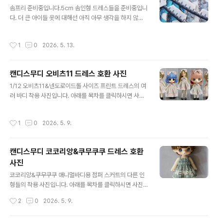
글 내용
만족하면서 쓰고 있습니다. 계속 손을 써온 사람이라 보편
솜프리 준비중입니다.5cm 솜인형 드레스들을 준비중입니
적인 사이즈의 개완을 다루는 게 어렵지는 않은 데 역시 손
다. 더 큰 아이들 옷에 대해선 아직 아무 생각을 하지 않고
길이에 맞는 사이즈를 쓰니 손의 힘을 조절에 신경쓰지 않
있는 상태입니다. (10cm, 15cm 모델아이는 있습니다!)
고 아무 생각 없이 잡고 후룩 따를 수 있어서 편하더라고요.
솜인형 온리전은 처음 참가해 보는 데 어떤 스타일이 인기
작성시간
1
0
2026. 5. 13.
가격이 ..
인지 전혀 감이 오질 않아 일단 조금씩이라도 여러종류를
준비하면 되지 않을까? 라고 생각만 하고 있습니다. 혹시
원하는 스타일이 있으시면 말해주시면 참고하겠습니다! 다
캔디스무디 오비츠11 드레스 호환 사진
크로스팅 우롱 밀크라떼. 역시 발효도와 상관없이 찻잎은
글 내용
볶으면 맛이 비슷해지는 구나. (호지차 맛이 남)+ 뻬이따이
1/12 오비츠11&넨도로이드돌 사이즈 프린트 드레스의 여
충동구매를 했습니다. 초콜릿 수플레 케이크랑 오페라케이
러 바디 착용 사진입니다. 아래를 목차를 클릭하시면 사진
크. 역시 충동구매. 누르면 고양이가 튀어나오는 볼펜. 하지
으로 바로갑니다. 오비츠11 바디 넨도로이드돌 바디 피코
만 고양이는 볼펜 조작에 기여하는 바 없이 그냥 튀어나왔
니모 바디 피코도 바디 이모모돌 바디 캔디돌 바디 라티화
작성시간
1
0
2026. 5. 9.
다 들어갈 뿐인 장식으로의 ..
이트 바디 푸키푸키 바디 큐포쉬 바디 피코니모 S바디는
따로 전용 사이즈로 제작 가능합니다. 큐포쉬는 따로 전용
사이즈로 제작 가능합니다.
캔디스무디 코코리앙&쿠무쿠쿠 드레스 호환
사진
글 내용
코코리앙&쿠무쿠쿠 애니멀바디용 점퍼 스커트의 다른 인
형들의 착용 사진입니다. 아래를 목차를 클릭하시면 사진
으로 바로갑니다. 오비츠11 넨도로이드돌 피코니모P 큐포
작성시간
2
0
2026. 5. 9.
쉬 YMY아기바디 실바니안 소녀 허니베어