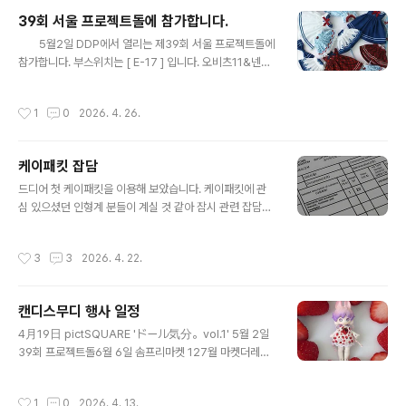
39회 서울 프로젝트돌에 참가합니다.
글 내용
⠀⠀ 5월2일 DDP에서 열리는 제39회 서울 프로젝트돌에
참가합니다. 부스위치는 [ E-17 ] 입니다. 오비츠11&넨도
돌 + 코코리앙&쿠무쿠쿠 + 5cm 솜인형용 프린트 드레스
들을 가지고 갑니다.6월 6일 솜프리마켓 참가 예정이라 이
작성시간
1
0
2026. 4. 26.
번에는 오비츠11 코코쿠무 드레스 위주로 가져갈 예정입니
다. 많은 관심 부탁드립니다. 🤍❤️💙⠀⠀ ⠀
케이패킷 잡담
글 내용
드디어 첫 케이패킷을 이용해 보았습니다. 케이패킷에 관
심 있으셨던 인형계 분들이 계실 것 같아 잠시 관련 잡담을
하려 합니다. 긴 글이지만 읽고 싶으신 분들은 아래 접은글
로 ↓ 더보기 국제우정연합에서 소형포장물 취급을 완료하
작성시간
3
3
2026. 4. 22.
면서 2026년부터 국제 소형포장물의 등기서비스가 없어
지게 되었죠. (따로 협약을 맺은 일부 국가는 가능한 것 같
습니다만 미국과 일본 중국 호주등은 아직 불가능합니다.)
캔디스무디 행사 일정
그 결과 500g이하의 작은 물건들의 배송료가 1.5~1.9배
글 내용
정도 오르게 되었습니다. 작년 일정기간 일반 창구에서 계
4月19日 pictSQUARE 'ドール気分。vol.1' 5월 2일
약 없이도 케이패킷 접수를 시행했던 것도 소형포장물서비
39회 프로젝트돌6월 6일 솜프리마켓 127월 마켓더레인
스를 대체할 수 있을지 시험한 게 아닌가 하는 생각이 듭니
올 상반기 행사 참가 일정은 이렇습니다. 마이크로 인형 아
다만 진실은 알 수 없음입니다. 등기가 아닌 소형포장물의
이들에게 앞치마 느낌으로 입히는 원피스를 만들어 봤습니
작성시간
1
0
2026. 4. 13.