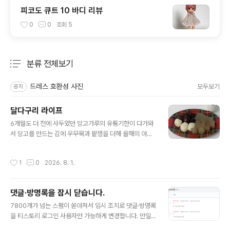
피코도 큐트 10 바디 리뷰
0
0
조회
5
분류 전체보기
주요 글 목록
드레스 호환성 사진
모두보기
공지
달다구리 라이프
글 내용
6개월도 더 전에 사두었던 당고가루의 유통기한이 다가와
서 당고를 만드는 김에 우무묵과 팥잼을 더해 올해의 야매
안미츠를.살구절임도 없는 김에 냉장고에 있던 프룬을 더
해보았습니다... 💦미타라시 소스를 만들까 했는데 전분이
작성시간
1
0
2026. 8. 1.
없어서 뒤져서 나온 쌀 부침가루를 넣었습니다.미림도 없
는 김에 적당한 우마미가 더해진 것 같아 나름 괜찮았습니
다. 없어서 대충 만드는 게 너무 심한 것 아닌가. 맛의 지향
댓글·방명록을 잠시 닫습니다.
점은 잃지않았으니 괜찮다고 치겠습니다. 중요. 쌀 부침가
글 내용
루는 바삭함은 없고 떡진 식감이 되거나 질겨지기 쉬우니
7800개가 넘는 스팸이 쏟아져서 임시 조치로 댓글·방명록
전은 밀가루로 만드세요. 유명한 시장 팥인절미. 당도 적고
을 티스토리 로그인 사용자만 가능하게 변경합니다. 만일
콩향 남아 있는 팥은 평범하게 한국인이 좋아하는 떡이었
이후로 문제가 계속될 경우 아예 댓글과 방명록을 스킨에