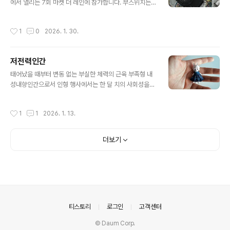
지 않고 맛있는 것 먹고 인형들 커스텀도 좀 하면서 정신적
에서 열리는 7회 마켓 더 레인에 참가합니다. 부스위치는
여유를 좀 회복하려고 합니다. 😘
B 5 입니다. 좀더 빨리 공지를 했어야 하는 데 일하기 싫어
증후군에 시달리다 + 사적인 일이지만 실수하면 안되는 일
작성시간
1
0
2026. 1. 30.
을 앞두고 있어서 모든 집중력을 그쪽에 쓰고 있음. 이라 늦
게나마 참가글을 씁니다. 판매품 공지를 정리해 올려야 하
는 데 얼마나 준비해 갈 수 있을지 아직 감이 안잡히는 상태
저전력인간
라 행사 직전에야 올릴 수 있을 것 같습니다. 일단 목표는
글 내용
단청 & 보자기 일러스트 드레스를 완성해 가지고 가는 것
태어났을 때부터 변동 없는 부실한 체력의 근육 부족형 내
이긴 한데 과연! 조촐한 부스가 될 것 같지만 열심히 힘내보
성내향인간으로서 인형 행사에서는 한 달 치의 사회성을
겠습니다.많이 놀러와 주세요. ❤
긁어모아서 비교적 멀쩡한 대응을 하고 있습니다. 과연 멀
쩡한 대응을 했는가를 되짚어 보면 의문은 좀 남지만 제겐
작성시간
1
1
2026. 1. 13.
그 정도가 멀쩡한 대응입니다. 가끔은 행사에서 다른 작가
님들과 이야기도 좀 나누고 싶고 한데 행사개시 3시간 이
후부터는 머릿속에 어서 집에 가서 쉬고 싶다가 95%라 실
더보기
천하지는 못하고 있습니다. 단지 체력없어서 멍하고 있을
뿐이니 편하게 말 걸어 주세요. 부스에 주신 물건들도 다 잘
챙겨두고 있습니다. 단기기억 없는 사람이라 어디 두었는
지 찾는 게 너무나 힘들 뿐. 에너지가 없어서 좀 미적지근한
반응이거나 좀 지나친 하이 상태로 말하다 뚝 끊겨버리거
나 하더라도 놀라지 마세요. ..
의안내
티스토리
로그인
고객센터
© Daum Corp.