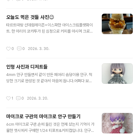
접수는 가능하다는 이야기도 있지만..
다.단추가 들어갈 공간이 나오지 않아서 리본으로 묶는 타
입으로.핀셋등을 이용하여 리본을 만들면 조금 수월합니
다. 페어리 솜덩이 사이즈도 제작.제 자작 오비츠11 헤드도
오늘도 먹은 것들 사진😉
그런데 헤드 둘레가 가발에 비해 작아서 스타일이 참 안 나
글 내용
옵니다.3~3.5인치 가발인데도 뭔가 아쉬워요. 작은 아이
타르트따땅 선데럼레이즌+이스파한 아이스크림플랫화이
들은 파츠형 헤어가 더 모양내기 쉬운 것 같아요. 한 게 뭐
트. 한 마리의 코카투가 된 심정으로 커피를 마시며 크로와
가 있다고 행사가 다시 코앞이라 픽스퀘어 행사와 프젝돌
상을 뜯었습니다. 그리고 큰일이 일단락 되면 가자고 1년
에 가져갈 오비츠11과 코코리앙&쿠무쿠쿠 드레스 만들기
전부터 약속했던 스테이크집.드레싱이 호불호가 갈린다더
작성시간
0
0
2026. 3. 30.
에 전념해야..
니 고르곤졸라 안좋아하시면 피하십시오. 시저드레싱을 더
좋아하긴 하는 데 블루치즈 안좋아하는 친구를 위해 전 아
이스버그샐러드를 썰었습니다. 딴소리로. 요즘 새우들 뭔
인형 사진과 디저트들
가 물먹인듯 밍밍하고 부자연스럽게 탱탱한 식감만 나지
글 내용
않나요? 부드럽고 달큰한 새우가 없어요! 서로 다른 걸 시
4mm 안구 만들면서 같이 만든 페어리 솜덩이용 안구. 적
켜서 나눠먹고 싶다고 하니 보기 좋게 필레미뇽과 서로인
당한 크기로 완성된 것 같아서 마음에 듭니다.어쩌다 보니
을 아예 함께 내줘서 좋았습니다. 키오스크 주문만 하다가
파스텔을 버리게 되어 쉐도우로 메이크업을 했는 데 파스
오랫만에 안정적인 서비스를 경험했어요. 역시 극동만 이
텔보다 훨씬 입자가 곱게 올라가는 건 마음에 드는 데 진한
작성시간
1
0
2026. 3. 20.
상한 외래어로 정착해 버렸지만 서비스=비용 발생입니
색 쉐도우를 찾기 힘들어 발색이 약합니다. 코코쿠무 드레
다...
스를 입혀봤는 데 큽니다. 가슴둘레도 길이도 너무 커요. 아
무래도 전용사이즈를 필요로 할 것 같습니다. 그리고 제목
마이크로 구관의 마이크로 안구 만들기
을 일상 사진이라 적으려다 먹는 사진들 뿐임을 깨닫고 수
글 내용
정했습니다. 동대문에서 원하는 레이스를 찾아 평소보다
6cm 마이크로 구관.손에 들린 것은 언제 샀는지 기억이 가
좀 많이 돌고 갔더니 점심시간 직후임에도 불구하고 자리
물한 엣시에서 구매한 1/24 티포트&커피컵입니다. 안구크
가 없어서 포장해와야만 했던 디저트. 이후 얼마되지 않아
기 4mm.동공크기가 아닌 안구 크기가 4mm입니다. 마땅