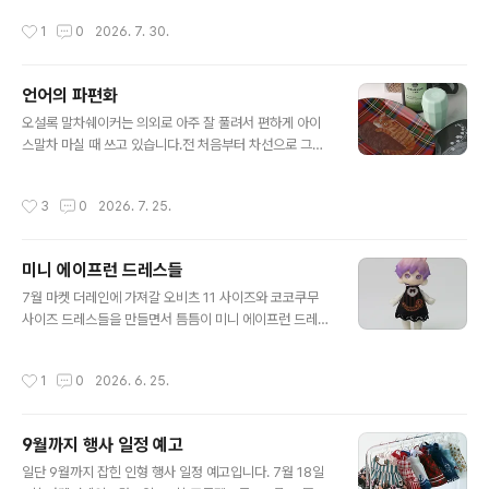
습니다만,밀보다도 훨씬 빠른 쌀전분의 노화에는 별로 신
서 삭제할 수도 있습니다. 필요하실 경우 아래의 SNS들을
작성시간
1
0
2026. 7. 30.
경 쓰지 않는 한식의 특성상 맛있는 타이..
통한 연락을 부탁드립니다. (제발 티스토리에서 스패머를
막아 주기를) https://candysmoothie.tistory.com/n
otice/1588 SNS캔디스무디 SNS들입니다. Candy S
언어의 파편화
moothie's SNSs! QR codesxchi.net
글 내용
오설록 말차쉐이커는 의외로 아주 잘 풀려서 편하게 아이
스말차 마실 때 쓰고 있습니다.전 처음부터 차선으로 그럭
저럭 마실만한 말차를 만들었기에 난이도가 많이 높다고
생각해 본 적이 없는 데 손 잘 쓰는 친구 중에도 격불에 익
작성시간
3
0
2026. 7. 25.
숙해지는 데 시간이 걸리는 사람이 있더라고요. 그래서 손
목이 안좋은 건가.. 접시는.. 더위와 피로 이슈로 물욕 0인
텅빈 눈으로 다니다 보자마자 어머. 저거! 가 켜졌기에 예산
미니 에이프런 드레스들
을 초과했어도 친구가 사줬습니다. 고마워 😘. 트위터 확인
글 내용
을 하다가 이글에서 이제야 오타를 발견. 정작 글 올리고 있
7월 마켓 더레인에 가져갈 오비츠 11 사이즈와 코코쿠무
을 때는 앞글자와 끝글자만 인식해서 뇌가 무시해버린건
사이즈 드레스들을 만들면서 틈틈이 미니 에이프런 드레스
알겠는데 이 오타의 원인이 지우고 다시쓰다 꼬인 것인지
들도 작업하고 잇습니다. 앞치마처럼 뒷쪽에서 매듭을 묶
문장 붙여넣기 하다 실수를 한건지 모르겠다는 것에 있습
어 입히는 스타일입니다. 핀셋등을 이용하시면 조금 더 편
작성시간
1
0
2026. 6. 25.
니다.일단 생각나는 단어들부..
하게 매듭을 묶으실 수 있습니다. 페어리 솜덩이& 쿠무쿠
쿠 새싹 아이들 공용 사이즈로 페덩이 아이에겐 2~3mm
정도 넉넉하고 새싹 아이들에겐 2~3mm 정도 벌어질 수
9월까지 행사 일정 예고
있습니다. 매듭용 끈을 고민 중인데 색이 다양한 자수사를
글 내용
쓸까, 조금 두껍지만 튼튼한 매듭용실을 쓸까 고민 중입니
일단 9월까지 잡힌 인형 행사 일정 예고입니다. 7월 18일